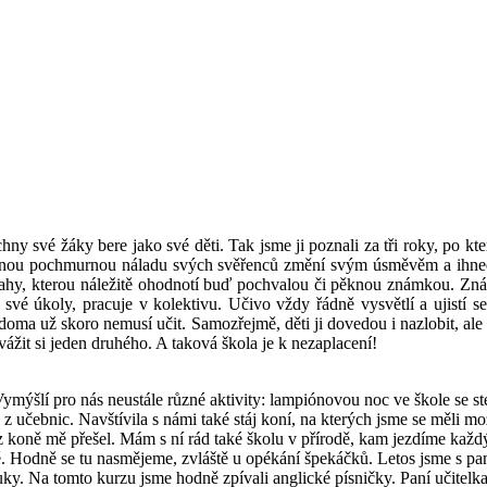
 své žáky bere jako své děti. Tak jsme ji poznali za tři roky, po kter
asnou pochmurnou náladu svých svěřenců změní svým úsměvěm a ihned j
nahy, kterou náležitě ohodnotí buď pochvalou či pěknou známkou. Zn
í své úkoly, pracuje v kolektivu. Učivo vždy řádně vysvětlí a ujistí 
 se doma už skoro nemusí učit. Samozřejmě, děti ji dovedou i nazlobit, a
ážit si jeden druhého. A taková škola je k nezaplacení!
. Vymýšlí pro nás neustále různé aktivity: lampiónovou noc ve škole se s
 učebnic. Navštívila s námi také stáj koní, na kterých jsme se měli mož
ach z koně mě přešel. Mám s ní rád také školu v přírodě, kam jezdíme k
. Hodně se tu nasmějeme, zvláště u opékání špekáčků. Letos jsme s pan
Na tomto kurzu jsme hodně zpívali anglické písničky. Paní učitelka m