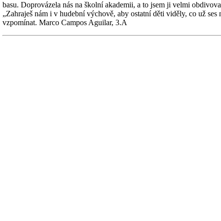
basu. Doprovázela nás na školní akademii, a to jsem ji velmi obdivoval.
„Zahraješ nám i v hudební výchově, aby ostatní děti viděly, co už ses n
vzpomínat. Marco Campos Aguilar, 3.A